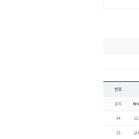
번호
공지
tes
34
11
33
교