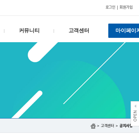
로그인
|
회원가입
커뮤니티
고객센터
마이페이
FAQ
공지사항
Q & A
이벤트
건의함
자료실
수강후기
회원약관
갤러리
개인정보처리방침
상담신청
제안하기
제휴문의
> 고객센터 >
공지사항