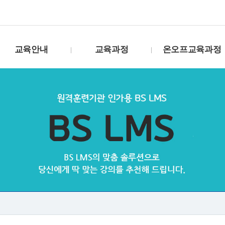
교육안내
교육과정
온오프교육과정
고용보험환급제도
수강신청(VOD)
거푸집기능사
훈련생유의사항
수강신청(생방송)
도장기능사
훈련비용 환급방법
수강신청B(생방송)
온수온돌기능사
훈련과정 개발절차
수강신청(화상)
방수기능사
훈련 진행방법
강사소개
철근기능사
교재구매
패키지
강연캘린더