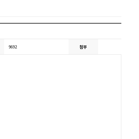
9692
첨부