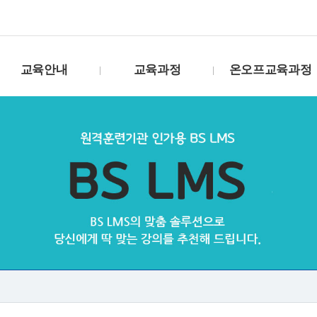
교육안내
교육과정
온오프교육과정
고용보험환급제도
수강신청(VOD)
거푸집기능사
훈련생유의사항
수강신청(생방송)
도장기능사
훈련비용 환급방법
수강신청B(생방송)
온수온돌기능사
훈련과정 개발절차
수강신청(화상)
방수기능사
훈련 진행방법
강사소개
철근기능사
교재구매
패키지
강연캘린더