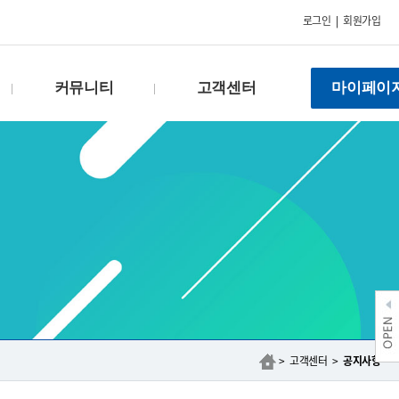
로그인
|
회원가입
커뮤니티
고객센터
마이페이
FAQ
공지사항
Q & A
이벤트
건의함
자료실
수강후기
회원약관
갤러리
개인정보처리방침
상담신청
제안하기
제휴문의
> 고객센터 >
공지사항