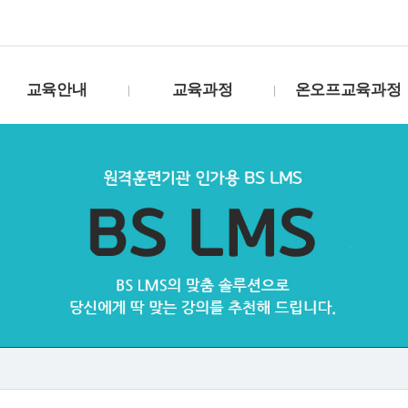
교육안내
교육과정
온오프교육과정
고용보험환급제도
수강신청(VOD)
거푸집기능사
훈련생유의사항
수강신청(생방송)
도장기능사
훈련비용 환급방법
수강신청B(생방송)
온수온돌기능사
훈련과정 개발절차
수강신청(화상)
방수기능사
훈련 진행방법
강사소개
철근기능사
교재구매
패키지
강연캘린더