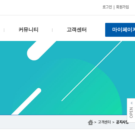
로그인
|
회원가입
커뮤니티
고객센터
마이페이
FAQ
공지사항
Q & A
이벤트
건의함
자료실
수강후기
회원약관
갤러리
개인정보처리방침
상담신청
제안하기
제휴문의
> 고객센터 >
공지사항